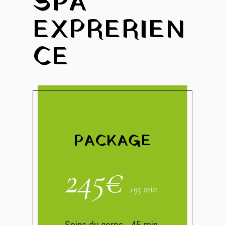
SPA
EXPRERIEN
CE
PACKAGE
245
€
195 min.
Soins du corps - 45 min.