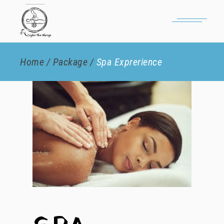
Home
Package
Spa Exprerience